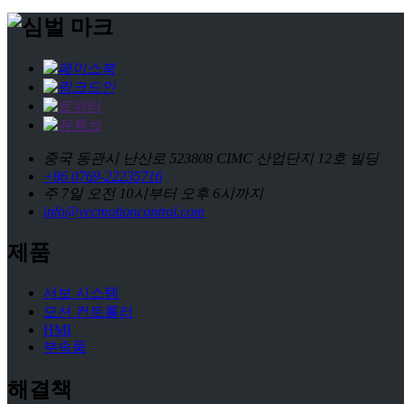
중국 동관시 난산로 523808 CIMC 산업단지 12호 빌딩
+86 0769-22235716
주 7일 오전 10시부터 오후 6시까지
info@vecmotioncontrol.com
제품
서보 시스템
모션 컨트롤러
HMI
부속품
해결책