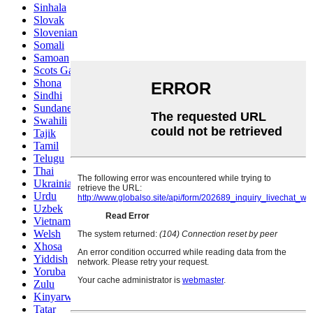
Sinhala
Slovak
Slovenian
Somali
Samoan
Scots Gaelic
Shona
Sindhi
Sundanese
Swahili
Tajik
Tamil
Telugu
Thai
Ukrainian
Urdu
Uzbek
Vietnamese
Welsh
Xhosa
Yiddish
Yoruba
Zulu
Kinyarwanda
Tatar