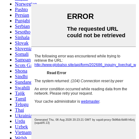
Norwegian
Pashto
Persian
Punjabi
Serbian
Sesotho
Sinhala
Slovak
Slovenian
Somali
Samoan
Scots Gaelic
Shona
Sindhi
Sundanese
Swahili
Tajik
Tamil
Telugu
Thai
Ukrainian
Urdu
Uzbek
Vietnamese
Welsh