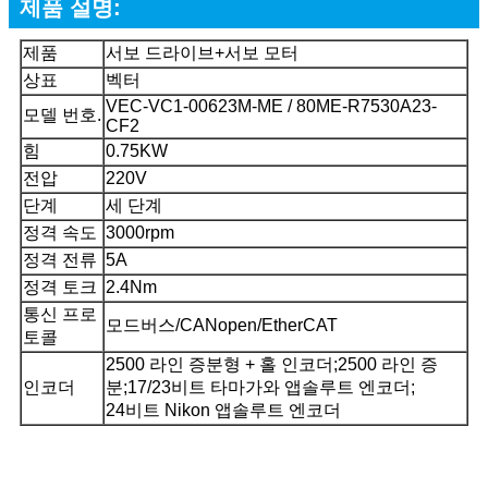
제품 설명:
제품
서보 드라이브+서보 모터
상표
벡터
VEC-VC1-00623M-ME / 80ME-R7530A23-
모델 번호.
CF2
힘
0.75KW
전압
220V
단계
세 단계
정격 속도
3000rpm
정격 전류
5A
정격 토크
2.4Nm
통신 프로
모드버스/CANopen/EtherCAT
토콜
2500 라인 증분형 + 홀 인코더;2500 라인 증
인코더
분;17/23비트 타마가와 앱솔루트 엔코더;
24비트 Nikon 앱솔루트 엔코더