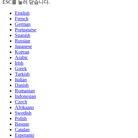
ESC를 눌러 닫습니다.
English
French
German
Portuguese
Spanish
Russian
Japanese
Korean
Arabic
Irish
Greek
Turkish
Italian
Danish
Romanian
Indonesian
Czech
Afrikaans
Swedish
Polish
Basque
Catalan
Esperanto